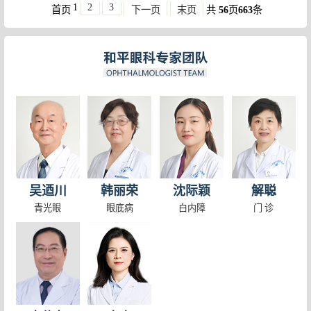
1
2
3
首页
下一页
末页
共
56
页
663
条
吴迺川
韩丽荣
沈际颖
解聪
青光眼
眼底病
白内障
门 诊