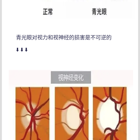
青光眼对视力和视神经的损害是不可逆的
⬇️ ⬇️ ⬇️