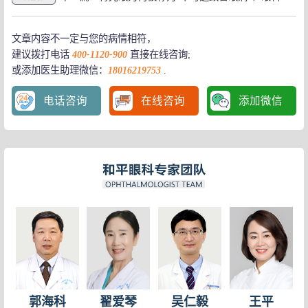
文章内容不一定与您的病情相符，
建议拨打电话
400-1120-900
直接在线咨询;
或添加医生助理微信：
18016219753
.
电话咨询
在线咨询
添加微信
你可能每天都在做的事，有多伤眼？上海看眼科医院
怎样预防儿童和青少年近视 上海近视手术
50岁男子视力暴跌至0.1，眼科医生点名：含这三个字的要慎用！
准分子手术后会视力回退吗
一人确诊，全家遭殃！这个眼病会遗传，要提早查！上海眼科青
高度近视遗传的几率大吗
上班族常有的4个习惯，正一步步“偷走视力”，几乎人人都有
哪些症状需要角膜移植
上大附属上海和平眼科医院第59期青光眼俱乐部活动成功举办
眼睛近视激光好不好
青光眼为何被称为“不可逆致盲眼病”？眼科医生这样说 上海
保护眼睛必吃的食物有哪些
生气后眼睛看不清？小心青光眼急性发作！上海眼科预约专家
高度近视并发症可致盲
眼睛胀痛，眼前还有“彩虹”出现？医生提醒：小心是它来了
LASIK术前需要哪些准备？
【科普】青光眼：一种常见眼病的预防和治疗！上海看眼科医院
玻璃体混浊与“飞蚊症”
夏天别再这样喝水了！这个习惯，正悄悄偷你的视力，很多人都
早期白内障怎么办
上班族常有的4个习惯，正一步步“偷走视力”，几乎人人都有
近视眼手术安全吗? 近视眼手术安全保障是什么
郭海科
翟爱琴
吴仁毅
王平
经常熬夜修仙？小心“青睫”找上你
近视激光手术会不会穿击眼球呢？