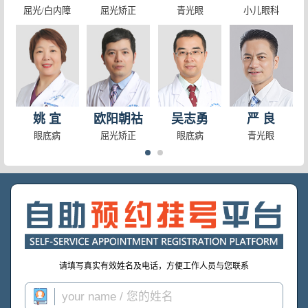
屈光/白内障
屈光矫正
青光眼
小儿眼科
关灯熬夜玩手机？小心这种不可逆性致盲眼病找上你
白内障手术人工晶体该如何挑选？上海白内障专家郭海科教授为
什么！经常吵架生气，还能把眼睛“气瞎”？
超高度近视眼可以治好吗
已有多人中招！这种“一滴见效”的眼药水，千方别乱用！
近视矫正手术贵吗
姚 宜
欧阳朝祜
吴志勇
严 良
眼底病
屈光矫正
眼底病
青光眼
请填写真实有效姓名及电话，方便工作人员与您联系