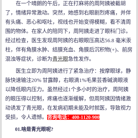
在一个晴朗的午后，正在打麻将的周阿姨被截胡
了，情绪异常激动。突然，她感到右眼剧烈疼痛，并伴
有头痛、恶心和呕吐，视线也开始变得模糊，看不清周
围的物体。在家人的陪同下，周阿姨走进了眼科门诊。
经过检查，医生发现周阿姨的右眼眼压高达56.8 毫米汞
柱，伴有角膜水肿、结膜充血、角膜后沉积物(+)、前房
混浊等症状，诊断为
青光眼
急性发作。
医生立即为周阿姨进行了紧急治疗：按摩眼球，静
脉快速输注20% 甘露醇，右眼滴1%毛果芸香碱滴眼液
以降低眼内压力。虽然经过1个多小时的治疗，周阿姨
的眼压得以控制，疼痛也逐渐缓解，但周阿姨因情绪激
动诱发了青光眼，在发病初期未能及时就医，导致视力
受损，令人遗憾。
咨询电话：400-1120-900
01.啥是青光眼呢?