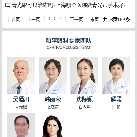
青光眼可以治愈吗?上海哪个医院做青光眼手术好?
4
5
6
首页
上一页
下一页
末页
共
93
页
1105
条
吴迺川
韩丽荣
沈际颖
解聪
青光眼
眼底病
白内障
门 诊