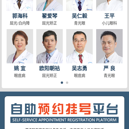
郭海科
翟爱琴
吴仁毅
王平
屈光/白内障
屈光矫正
青光眼
小儿眼科
姚 宜
欧阳朝祜
吴志勇
严 良
眼底病
屈光矫正
眼底病
青光眼