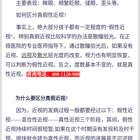
主要表现：眯眼、频繁眨眼、揉眼、歪头等。
如何区分真假性近视?
事实上，绝大部分孩子都有一定程度的“假性近
视”。辨别真假近视比较科学的办法是散瞳验光。在正
规医院的专业医师指导下，通过散瞳验光后，如果没有
近视、
远视
及
散光
屈光度的改变，视力也有明显恢复，
可以判断为假性近视。反之，度数基本不变的，就是真
性近视。
咨询电话：400-1120-900
为什么要区分真假近视?
因为，近视的发病过程一般都要经过以下：假性近
视——混合性近视——真性近视三个阶段，其间，假性
近视持续时间很短暂;如果在这个时期没有发现和及时干
预，很快就会转为真性近视，而近视的进展是不可逆转