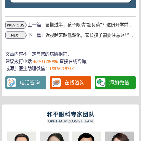
上一篇：
暑期过半，孩子眼睛“超负荷”？这份开学前的眼健康“必修课”请收好！上海眼科医院儿童
下一篇：
近视越来越低龄化，家长孩子需要注意这些 上海看眼科医院
文章内容不一定与您的病情相符，
建议拨打电话
400-1120-900
直接在线咨询;
或添加医生助理微信：
18016219753
.
电话咨询
在线咨询
添加微信
离焦眼镜与普通眼镜到底有什么区别？
高度近视遗传的几率大吗
近视越来越低龄化，家长孩子需要注意这些 上海看眼科医院
LASIK术前需要哪些准备？
儿童近视 如何治疗较好
白内障手术人工晶体该如何挑选？上海白内障专家郭海科教授为
孩子近视了怎么样治疗好?
保护眼睛必吃的食物有哪些
上海和平眼科专家告诉你，儿童近视要怎么治疗?
玻璃体混浊与“飞蚊症”
电子产品竟然不是导致孩子近视的主要元凶？
超高度近视眼可以治好吗