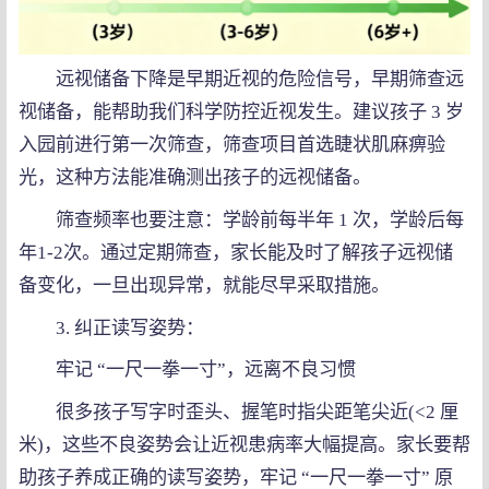
远视储备下降是早期近视的危险信号，早期筛查远
视储备，能帮助我们科学防控近视发生。建议孩子 3 岁
入园前进行第一次筛查，筛查项目首选睫状肌麻痹验
光，这种方法能准确测出孩子的远视储备。
筛查频率也要注意：学龄前每半年 1 次，学龄后每
年1-2次。通过定期筛查，家长能及时了解孩子远视储
备变化，一旦出现异常，就能尽早采取措施。
3. 纠正读写姿势：
牢记 “一尺一拳一寸”，远离不良习惯
很多孩子写字时歪头、握笔时指尖距笔尖近(<2 厘
米)，这些不良姿势会让近视患病率大幅提高。家长要帮
助孩子养成正确的读写姿势，牢记 “一尺一拳一寸” 原