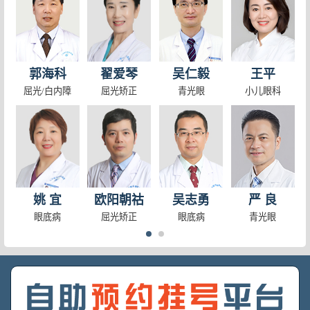
孩子近视了怎么办？上海儿科医生告诉你
高度近视并发症可致盲
上海小儿眼科医生教你分辨真假性近视及孩子高度近视
怎样预防儿童和青少年近视 上海近视手术
孩子为什么会近视？小儿眼科医生教你如何进行视力防控
近视矫正手术贵吗
上海儿童眼科医院医生：大家对角膜塑形镜的2个误解
早期白内障怎么办
上海小儿眼科医生：做好儿童青少年的近视防控，只需要这几点
近视眼手术安全吗? 近视眼手术安全保障是什么
郭海科
翟爱琴
吴仁毅
王平
上海小儿眼科医生呼吁：一定要在孩子18岁前把近视控制在600度
哪些症状需要角膜移植
屈光/白内障
屈光矫正
青光眼
小儿眼科
上海眼科医院：睡一觉醒来后，600度近视“消失”了！
近视激光手术会不会穿击眼球呢？
上海和平眼科医院：孩子视力下降滑坡期，听听视光专家“近视
准分子手术后会视力回退吗
上海小儿眼科在线咨询医生：什么是“快散”和“慢散”，我们
眼睛近视激光好不好
姚 宜
欧阳朝祜
吴志勇
严 良
眼底病
屈光矫正
眼底病
青光眼