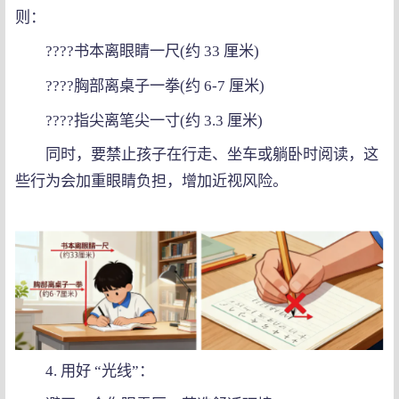
则：
????书本离眼睛一尺(约 33 厘米)
????胸部离桌子一拳(约 6-7 厘米)
????指尖离笔尖一寸(约 3.3 厘米)
同时，要禁止孩子在行走、坐车或躺卧时阅读，这
些行为会加重眼睛负担，增加近视风险。
4. 用好 “光线”：