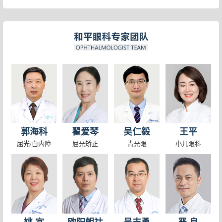
孩子近视50度，要马上配眼镜吗？上海治疗儿童近视最好的医生
眼睛近视激光好不好
长期戴眼镜，会让眼睛变形吗？真相是……上海治疗青少年近视
LASIK术前需要哪些准备？
还不知道低浓度阿托品滴眼液怎么正确使用？速看这篇！上海看
近视眼手术安全吗? 近视眼手术安全保障是什么
孩子戴上眼镜后，为什么度数反而增长了？可能是这4个原因……
怎样预防儿童和青少年近视 上海近视手术
斜视不可怕，早发现早治疗，早点改“斜”归正
白内障手术人工晶体该如何挑选？上海白内障专家郭海科教授为
假期带孩子看眼睛要做哪些准备？
高度近视并发症可致盲
“毁掉”孩子眼睛，一个暑假就够了
哪些症状需要角膜移植
小心！这5种眼病会遗传给下一代！你知道几种？
早期白内障怎么办
孩子远视了，怎么办？
近视矫正手术贵吗
宝宝总爱揉眼睛，不是困也不是痒，可能是这个原因！
高度近视遗传的几率大吗
斜视不可怕，早发现早治疗，早点改“斜”归正
准分子手术后会视力回退吗
郭海科
翟爱琴
吴仁毅
王平
你了解“假性近视”吗？如何判断和预防？
玻璃体混浊与“飞蚊症”
屈光/白内障
屈光矫正
青光眼
小儿眼科
OK镜、离焦镜、阿托品，控制近视哪个更好？上海哪个医院看小
保护眼睛必吃的食物有哪些
孩子近视增长也有季节性，冬季增长速度更快？！
近视激光手术会不会穿击眼球呢？
上海哪里看小孩斜视好?
超高度近视眼可以治好吗