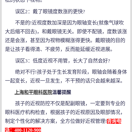
松的状态下视物。
误区2：戴了眼镜度数涨的更快?
不是的!近视度数加深是因为眼轴变长(就像气球吹
大后缩不回去)，和戴眼镜无关。即使不配镜，度数该涨
还是会涨，甚至因为视物模糊涨得更快。戴眼镜的目的
是让孩子看得清、不疲劳，反而能延缓近视进展。
误区3：低度近视不用管，长大了自然会好?
绝对不行!孩子处于生长发育阶段，眼轴会随着身体
一起变长，近视一旦发生，不干预的话只会越来越深。
上海和平眼科医院
温馨提醒
孩子的近视防控不仅是配副眼镜，一定要到专业的
眼科医疗机构检查，根据孩子的近视原因及眼部情况，
制定个性化的解决方案，全方位做好近视管理!
咨询电
话：400-1120-900