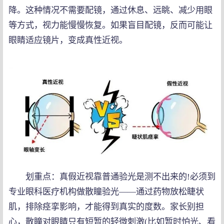
降。这种情况不需要配镜，通过休息、远眺、减少用眼
等方式，视力能慢慢恢复。如果盲目配镜，反而可能让
眼睛适应镜片，变成真性近视。
划重点：真假近视靠普通验光是测不出来的!必须到
专业眼科医疗机构做散瞳验光——通过药物放松睫状
肌，排除痉挛影响，才能得到真实的度数。家长别担
心，散瞳对眼睛只有短暂的轻微刺激(比如暂时怕光、看