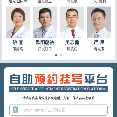
屈光/白内障
屈光矫正
青光眼
小儿眼科
孩子近视了怎么办？上海儿科医生告诉你
成人斜视怎么办？选择斜视显微微创技术
上海小儿眼科医生教你分辨真假性近视及孩子高度近视
不同类型白内障病因的揭晓
孩子为什么会近视？小儿眼科医生教你如何进行视力防控
ICL晶体会被别人看见吗
姚 宜
欧阳朝祜
吴志勇
严 良
眼底病
屈光矫正
眼底病
青光眼
请填写真实有效姓名及电话，方便工作人员与您联系