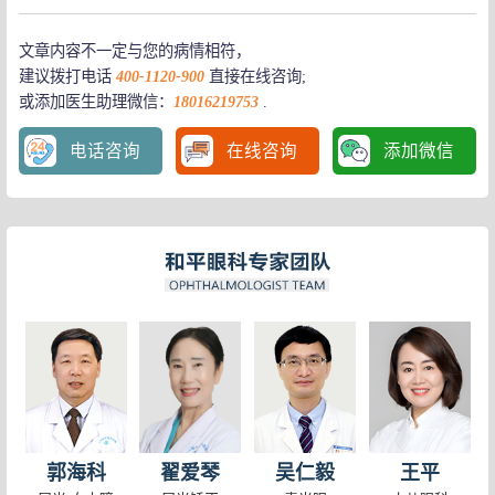
文章内容不一定与您的病情相符，
建议拨打电话
400-1120-900
直接在线咨询;
或添加医生助理微信：
18016219753
.
电话咨询
在线咨询
添加微信
暑假是近视的“分水岭”，请家长收好这份儿童护眼全指南！
长时间玩手机对眼睛危害有多大？上海眼科医院哪个好？
你了解“假性近视”吗？如何判断和预防？上海儿童近视怎么办
春天是治白内障的好时机
戴镜半年，200度近视竟然消失了？没想到是......上海看眼科哪个
什么是准分子激光手术
儿童青少年初次配镜没经验？这份指南请收好！上海看眼科哪个
保护视力 从舌尖上开始
必看 | 开学前4件事，守护孩子好视力 上海看眼科哪个医院好
怎样才能发现早期青光眼
孩子眯眼就是近视？答案你可能猜错了 上海看眼科哪个医院好
青光眼的症状有哪些?
离焦眼镜与普通眼镜到底有什么区别？
眼底疾病能用激光治疗吗
近视越来越低龄化，家长孩子需要注意这些 上海看眼科医院
眼睛高度近视不能做手术怎么办
儿童近视 如何治疗较好
激光治疗近视效果如何？
孩子近视了怎么样治疗好?
眼部雕琢艺术——飞秒激光
上海和平眼科专家告诉你，儿童近视要怎么治疗?
如何预防假性近视和真性近视
郭海科
翟爱琴
吴仁毅
王平
电子产品竟然不是导致孩子近视的主要元凶？
弱视儿童要注意哪些